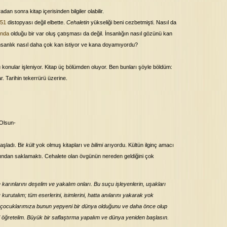
an sonra kitap içerisinden bilgiler olabilir.
451
distopyası değil elbette.
Cehaletin
yükseliği beni cezbetmişti. Nasıl da
'nda
olduğu bir var oluş çatışması da değil. İnsanlığın nasıl gözünü kan
nsanlık nasıl daha çok kan istiyor ve kana doyamıyordu?
 bu konular işleniyor. Kitap üç bölümden oluyor. Ben bunları şöyle böldüm:
. Tarihin tekerrürü üzerine.
 Olsun-
başladı. Bir
kült
yok olmuş kitapları ve
bilimi
arıyordu. Kültün ilginç amacı
anından saklamaktı. Cehalete olan övgünün nereden geldiğini çok
 karınlarını deşelim ve yakalım onları. Bu suçu işleyenlerin, uşakları
nı kurutalım; tüm eserlerini, isimlerini, hatta anılarını yakarak yok
 çocuklarımıza bunun yepyeni bir dünya olduğunu ve daha önce olup
ini öğretelim. Büyük bir saflaştırma yapalım ve dünya yeniden başlasın.