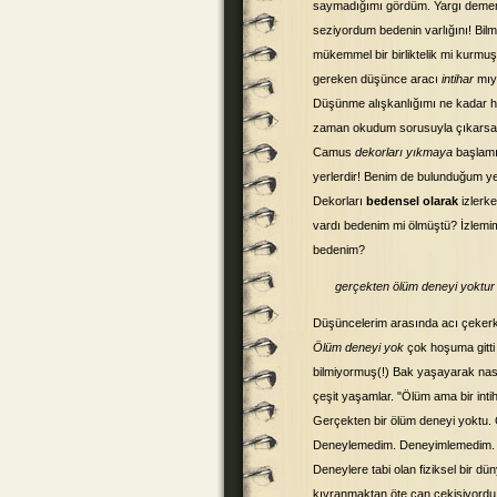
saymadığımı gördüm. Yargı dememiş
seziyordum bedenin varlığını! Bil
mükemmel bir birliktelik mi kurmuş
gereken düşünce aracı
intihar
mıy
Düşünme alışkanlığımı ne kadar h
zaman okudum sorusuyla çıkarsa
Camus
dekorları yıkmaya
başlamı
yerlerdir! Benim de bulunduğum ye
Dekorları
bedensel olarak
izlerk
vardı bedenim mi ölmüştü? İzlemimi
bedenim?
gerçekten ölüm deneyi yoktur
Düşüncelerim arasında acı çekerk
Ölüm deneyi yok
çok hoşuma gitti
bilmiyormuş(!) Bak yaşayarak nasıl
çeşit yaşamlar. "Ölüm ama bir int
Gerçekten bir ölüm deneyi yoktu.
Deneylemedim. Deneyimlemedim. K
Deneylere tabi olan fiziksel bir d
kıvranmaktan öte can çekişiyordu