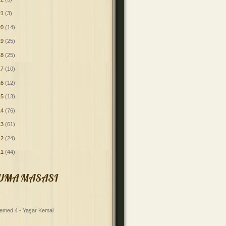
21
(3)
20
(14)
19
(25)
18
(25)
17
(10)
16
(12)
15
(13)
14
(76)
13
(61)
12
(24)
11
(44)
UMA MASASI
emed 4 - Yaşar Kemal