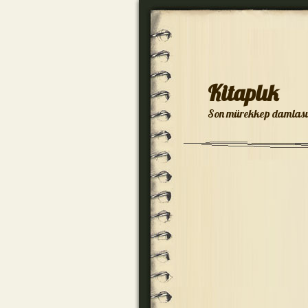
Kitaplık
Son mürekkep damlası