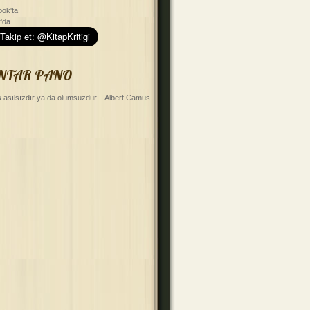
ok'ta
r'da
NTAR PANO
ş asılsızdır ya da ölümsüzdür. - Albert Camus