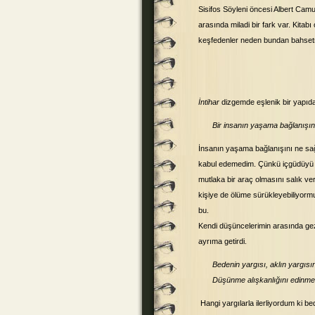
Sisifos Söyleni öncesi Albert Ca
arasında miladi bir fark var. Kit
keşfedenler neden bundan bahset
İntihar
dizgemde eşlenik bir yapı
Bir insanın yaşama bağlanışın
İnsanın yaşama bağlanışını ne sağ
kabul edemedim. Çünkü içgüdüyü g
mutlaka bir araç olmasını salık ve
kişiye de ölüme sürükleyebiliyormuş
bu.
Kendi düşüncelerimin arasında gez
ayrıma getirdi.
Bedenin yargısı, aklın yargısın
Düşünme alışkanlığını edinme
Hangi yargılarla ilerliyordum ki b