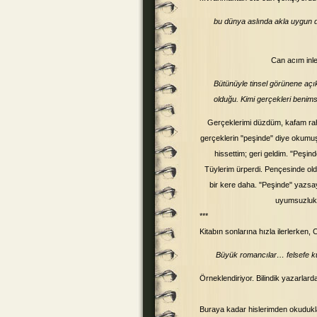
bu dünya aslında akla uygun d
Can acım inle
Bütünüyle tinsel görünene açı
olduğu. Kimi gerçekleri benim
Gerçeklerimi düzdüm, kafam raha
gerçeklerin "peşinde" diye okumu
hissettim; geri geldim. "Peş
Tüylerim ürperdi. Pençesinde ol
bir kere daha. "Peşinde" yazsa
uyumsuzluk.
***
Kitabın sonlarına hızla ilerlerken
Büyük romancılar… felsefe k
Örneklendiriyor. Bilindik yazarlard
Buraya kadar hislerimden okudukla