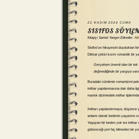
22 KASIM 2024 CUMA
SISIFOS SÖYLEN
Kitapçı
Samet Yangın
Etiketler:
Al
Sisifos'un hikayesini duyduktan bi
Dikkat çekici kısmı romantik bir y
Gerçekten önemli olan bir tek
değmediğinde bir yargıya va
Buradaki cümlenin romantizmi pek 
intihar yapılanmasına dair daha il
mantık dizimindeki
intihar
tiplerind
İntihar
ı yapılandırmaya; düşünce ya
anlamı olarak bedenin yaşamını so
Yaşayan bir beden yok ise intihar 
götüreceği yeri hiç bilmeden bir y