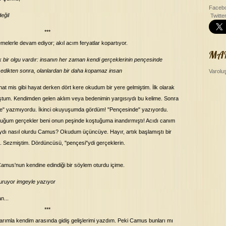
Facebo
eğil
Twitte
***
melerle devam ediyor; akıl acım feryatlar kopartıyor.
MA
k bir olgu vardır: insanın her zaman kendi gerçeklerinin pençesinde
sedikten sonra, olanlardan bir daha kopamaz insan
Varolu
t mis gibi hayat derken dört kere okudum bir yere gelmiştim. İlk olarak
ştum. Kendimden gelen aklım veya bedenimin yargısıydı bu kelime. Sonra
inde" yazmıyordu. İkinci okuyuşumda gördüm! "Pençesinde" yazıyordu.
duğum gerçekler beni onun peşinde koştuğuma inandırmıştı! Acıdı canım
ydı nasıl olurdu Camus? Okudum üçüncüye. Hayır, artık başlamıştı bir
 Sezmiştim. Dördüncüsü, "pençesi"ydi gerçeklerin.
, Camus'nun kendine edindiği bir söylem oturdu içime.
uruyor imgeyle yazıyor
an...
***
rımla kendim arasında gidiş gelişlerimi yazdım. Peki Camus bunları mı