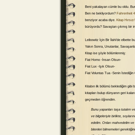
Beni yakalayan cümle bu oldu. Burad
Ben ne bekliyordum?
Fahrenheit 
benziyor acaba diye.
Kitap Hırsızı
bürüyordu? Savaştan çıkmış bir i
Leibowitz İçin Bir İlahi'de elbette
Yakın Sonra, Unutanlar, Savaşanlar
Kitap ise şöyle bölümlenmiş:
Fiat Homo -İnsan Olsun-
Fiat Lux -Işık Olsun-
Fiat Voluntas Tua -Senin İstediğin
Kitabın ilk bölümü beklediğim gibi 
kitapları bulup dünyanın geri kal
geçmeden öğrendim.
Bunu yapanları taşa tutalım ve
ve bilgeleriyle birlikte, soyları
edelim. Onları mahvedelim ve
bitenleri bilmemeleri gerektiğ