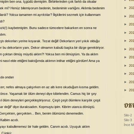
tim ben ona. İçgüdü demiştim. Birbirlerinden çok farklı da olsalar
►
20
mek mi? Henüz bilemiyorum bedenin, bedenimin varlığını. Aklımla bedenim
lardı? Yoksa tamamen mi ayrıktılar? İlişkilerini sezmek için kullanmam
►
20
dı?
►
20
ızlı(!) kaybetmiştim. Bunu sadece tümcelere bakarken en sonra ne
►
20
dım.
►
20
ştı dekorları yerine koyarak. Tezat değil! Dekorların yeri yıkık olduğu
r bu dekorların yanı. Dekor olmamın kabulü başka bir dizge gerektiriyor.
►
20
en çoktan ölmüş müydü aklım?! Yoksa ben mi ölmüştüm. Ya da aklım
►
20
 nasıl elde ettiğimi baktığımda aklımın intihar ettiğini gördüm! Ama ya
►
20
►
20
 da ondan
►
20
en; nefes almaya çalışırken en az altı kere okuduğum kısma geldim.
►
20
 önce. Yaşamak bir ölüm deneyi diye kibirlendim. Camus hiç bir şey
 ölüm deneyleri gerçekleştiriyoruz. Çeşit çeşit ölümlere karşılık çeşit
OK
ihar değil" diye duraksadım. Kopmuştu ipim. Kibrim utanca dönüştü.
 Gerçekten, gerçekten... Ben, benim ölümümü denemedim.
Silo-2
Silo-3
albim acıdı.
İnce M
ünyayı kabullenemez bir hale geldim. Canım acıdı. Uyuşuk aklım
. Çünkü;