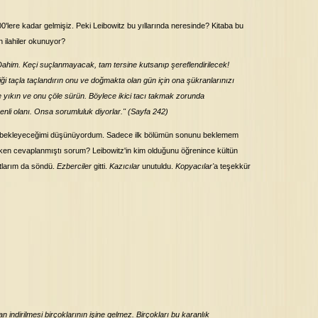
0'lere kadar gelmişiz. Peki Leibowitz bu yıllarında neresinde? Kitaba bu
n ilahiler okunuyor?
 Dahim. Keçi suçlanmayacak, tam tersine kutsanıp şereflendirilecek!
iği taçla taçlandırın onu ve doğmakta olan gün için ona şükranlarınızı
 yıkın ve onu çöle sürün. Böylece ikici tacı takmak zorunda
nli olanı. Onsa sorumluluk diyorlar." (Sayfa 242)
u bekleyeceğimi düşünüyordum. Sadece ilk bölümün sonunu beklemem
en cevaplanmıştı sorum? Leibowitz'in kim olduğunu öğrenince kültün
tlarım da söndü.
Ezberciler
gitti.
Kazıcılar
unutuldu.
Kopyacılar'
a teşekkür
n indirilmesi birçoklarının işine gelmez. Birçokları bu karanlık