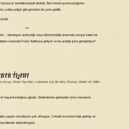
 Uyumsuz temellemesiyle ilerletti. Ben kendi uyumsuzluğumu
mız yolda çelişki gibi gözüken bir yere geldik.
süzdür.
***
 beden... Varoluşun asılsızlığı veya ölümsüzlüğü arasında sıkışıp kalan bir
bın sonunda Franz Kafka'ya geliyor ve bu aralığı iyice genişletiyor!
E
 BIR İLAHI
im-Kurgu
,
İthaki Yayınları
,
Leibowitz İçin Bir İlahi
,
Roman
,
Walter M. Miller
cık hayal kırıklığına uğrattı. Nedenlerine gelmeden önce merakımı
daki yaşam neredeyse yok olmuştur.
Cehalet
evrensel hale gelmiş ve
ma bilenler öldürülmüştür.