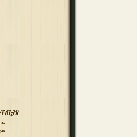
YFALAR
yfa
yfa