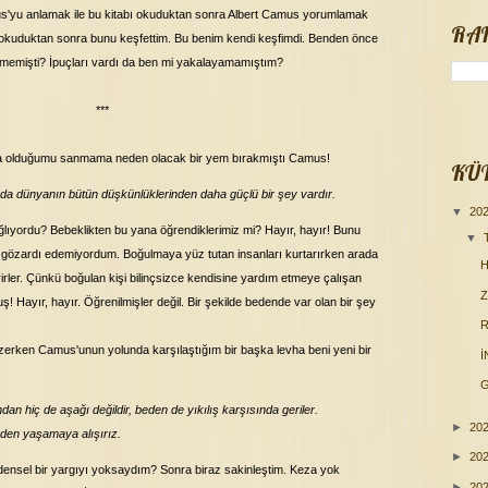
mus'yu anlamak ile bu kitabı okuduktan sonra Albert Camus yorumlamak
RA
abı okuduktan sonra bunu keşfettim. Bu benim kendi keşfimdi. Benden önce
memişti? İpuçları vardı da ben mi yakalayamamıştım?
***
da olduğumu sanmama neden olacak bir yem bırakmıştı Camus!
KÜ
da dünyanın bütün düşkünlüklerinden daha güçlü bir şey vardır.
▼
20
lıyordu? Bebeklikten bu yana öğrendiklerimiz mi? Hayır, hayır! Bunu
▼
özardı edemiyordum. Boğulmaya yüz tutan insanları kurtarırken arada
H
rirler. Çünkü boğulan kişi bilinçsizce kendisine yardım etmeye çalışan
! Hayır, hayır. Öğrenilmişler değil. Bir şekilde bedende var olan bir şey
R
erken Camus'unun yolunda karşılaştığım bir başka levha beni yeni bir
G
dan hiç de aşağı değildir, beden de yıkılış karşısında geriler.
►
20
den yaşamaya alışırız.
►
20
edensel bir yargıyı yoksaydım? Sonra biraz sakinleştim. Keza yok
►
20