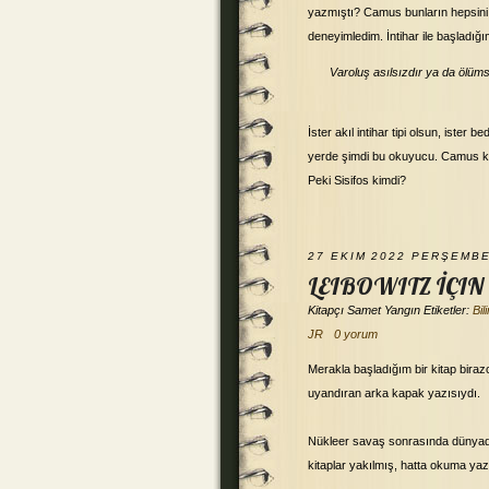
yazmıştı? Camus bunların hepsini
deneyimledim. İntihar ile başladığı
Varoluş asılsızdır ya da ölüm
İster akıl intihar tipi olsun, ister
yerde şimdi bu okuyucu. Camus kita
Peki Sisifos kimdi?
27 EKIM 2022 PERŞEMB
LEIBOWITZ İÇIN
Kitapçı
Samet Yangın
Etiketler:
Bil
JR
0 yorum
Merakla başladığım bir kitap biraz
uyandıran arka kapak yazısıydı.
Nükleer savaş sonrasında dünya
kitaplar yakılmış, hatta okuma yaz