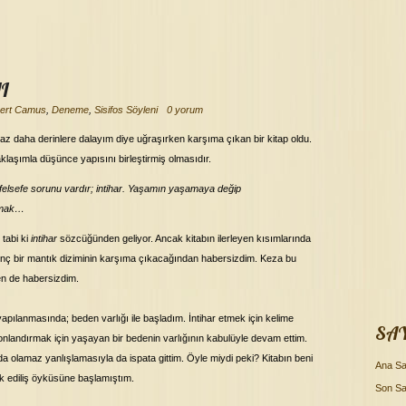
I
bert Camus
,
Deneme
,
Sisifos Söyleni
0 yorum
raz daha derinlere dalayım diye uğraşırken karşıma çıkan bir kitap oldu.
aklaşımla düşünce yapısını birleştirmiş olmasıdır.
 felsefe sorunu vardır; intihar. Yaşamın yaşamaya değip
rmak…
tabi ki
intihar
sözcüğünden geliyor. Ancak kitabın ilerleyen kısımlarında
ginç bir mantık diziminin karşıma çıkacağından habersizdim. Keza bu
en de habersizdim.
pılanmasında; beden varlığı ile başladım. İntihar etmek için kelime
SA
nlandırmak için yaşayan bir bedenin varlığının kabulüyle devam ettim.
da olamaz yanlışlamasıyla da ispata gittim. Öyle miydi peki? Kitabın beni
Ana Sa
ok ediliş öyküsüne başlamıştım.
Son Sa