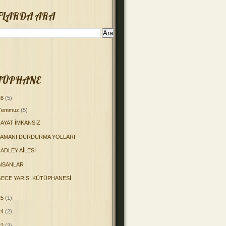
FLARDA ARA
TÜPHANE
26
(5)
Temmuz
(5)
AYAT İMKANSIZ
ZAMANI DURDURMA YOLLARI
ADLEY AİLESİ
İNSANLAR
ECE YARISI KÜTÜPHANESİ
25
(1)
24
(2)
22
(3)