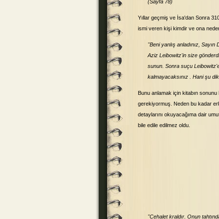
(Sayfa 78)
Yıllar geçmiş ve İsa'dan Sonra 310
ismi veren kişi kimdir ve ona nede
"Beni yanlış anladınız, Sayın
Aziz Leibowitz'in size gönderd
sunun. Sonra suçu Leibowitz'e
kalmayacaksınız . Hani şu dike
Bunu anlamak için kitabın sonun
gerekiyormuş. Neden bu kadar erk
detaylarını okuyacağıma dair umu
bile edile edilmez oldu.
"Cehalet kraldır. Onun tahtında