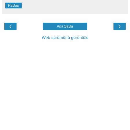
Paylaş
‹
›
Ana Sayfa
Web sürümünü görüntüle