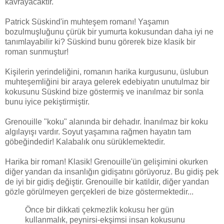
kavrayacaktır.
Patrick Süskind'in muhteşem romanı! Yaşamın
bozulmuşluğunu çürük bir yumurta kokusundan daha iyi ne
tanımlayabilir ki? Süskind bunu görerek bize klasik bir
roman sunmuştur!
Kişilerin yerindeliğini, romanın harika kurgusunu, üslubun
muhteşemliğini bir araya gelerek edebiyatın unutulmaz bir
kokusunu Süskind bize göstermiş ve inanılmaz bir sonla
bunu iyice pekiştirmiştir.
Grenouille "koku" alanında bir dehadır. İnanılmaz bir koku
algılayışı vardır. Soyut yaşamına rağmen hayatın tam
göbeğindedir! Kalabalık onu sürüklemektedir.
Harika bir roman! Klasik! Grenouille'ün gelişimini okurken
diğer yandan da insanlığın gidişatını görüyoruz. Bu gidiş pek
de iyi bir gidiş değiştir. Grenouille bir katildir, diğer yandan
gözle görülmeyen gerçekleri de bize göstermektedir...
Önce bir dikkati çekmezlik kokusu her gün
kullanmalık, peynirsi-ekşimsi insan kokusunu