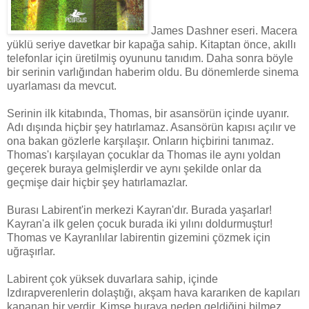
James Dashner eseri. Macera
yüklü seriye davetkar bir kapağa sahip. Kitaptan önce, akıllı
telefonlar için üretilmiş oyununu tanıdım. Daha sonra böyle
bir serinin varlığından haberim oldu. Bu dönemlerde sinema
uyarlaması da mevcut.
Serinin ilk kitabında, Thomas, bir asansörün içinde uyanır.
Adı dışında hiçbir şey hatırlamaz. Asansörün kapısı açılır ve
ona bakan gözlerle karşılaşır. Onların hiçbirini tanımaz.
Thomas'ı karşılayan çocuklar da Thomas ile aynı yoldan
geçerek buraya gelmişlerdir ve aynı şekilde onlar da
geçmişe dair hiçbir şey hatırlamazlar.
Burası Labirent'in merkezi Kayran'dır. Burada yaşarlar!
Kayran'a ilk gelen çocuk burada iki yılını doldurmuştur!
Thomas ve Kayranlılar labirentin gizemini çözmek için
uğraşırlar.
Labirent çok yüksek duvarlara sahip, içinde
Izdırapverenlerin dolaştığı, akşam hava kararıken de kapıları
kapanan bir yerdir. Kimse buraya neden geldiğini bilmez.