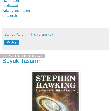
Babil.com
İdefix.com
Kitapyurdu.com
dr.com.tr
Samet Yangın
Hiç yorum yok:
Paylaş
19 Aralık 2014 Cuma
Büyük Tasarım