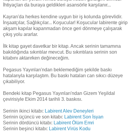
İhtiyaçları da buraya geldikleri asansörle karşılanır...
Kayran'da herkes kendine uygun bir iş kolunda görevlidir.
İnşaatçılar, Sağlıkçılar... Koşucular! Koşucular labirente girip
akşam kapılar kapanmadan önce geri dönmeye çalışarak
çıkış yolu ararlar.
İlk kitap gayet davetkar bir kitap. Ancak serinin tamamına
bakıldığında sıkıntılar mevcut. Bu sıkıntılara serinin son
kitabını aktarırken değineceğim.
Pegasus Yayınları'ndan beklemediğim şekilde baskı
hatalarıyla karşılaştım. Bu baskı hataları can sıkıcı düzeye
çıkabiliyor.
Bendeki kitap Pegasus Yayınları'ndan Gizem Yeşildal
çevirisiyle Ekim 2014 tarihli 3. baskısı.
Serinin ikinci kitabı:
Labirent Alev Deneyleri
Serinin üçüncü ve son kitabı:
Labirent Son İsyan
Serinin dördüncü kitabı:
Labirent Ölüm Emri
Serinin beşinci kitabı:
Labirent Virüs Kodu