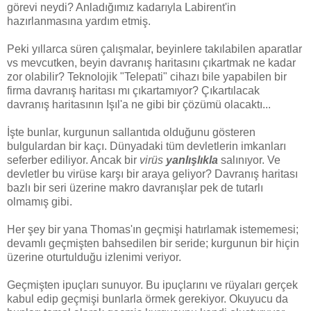
görevi neydi? Anladığımız kadarıyla Labirent'in
hazırlanmasına yardım etmiş.
Peki yıllarca süren çalışmalar, beyinlere takılabilen aparatlar
vs mevcutken, beyin davranış haritasını çıkartmak ne kadar
zor olabilir? Teknolojik "Telepati" cihazı bile yapabilen bir
firma davranış haritası mı çıkartamıyor? Çıkartılacak
davranış haritasının Işıl'a ne gibi bir çözümü olacaktı...
İşte bunlar, kurgunun sallantıda olduğunu gösteren
bulgulardan bir kaçı. Dünyadaki tüm devletlerin imkanları
seferber ediliyor. Ancak bir
virüs
yanlışlıkla
salınıyor. Ve
devletler bu virüse karşı bir araya geliyor? Davranış haritası
bazlı bir seri üzerine makro davranışlar pek de tutarlı
olmamış gibi.
Her şey bir yana Thomas'ın geçmişi hatırlamak istememesi;
devamlı geçmişten bahsedilen bir seride; kurgunun bir hiçin
üzerine oturtulduğu izlenimi veriyor.
Geçmişten ipuçları sunuyor. Bu ipuçlarını ve rüyaları gerçek
kabul edip geçmişi bunlarla örmek gerekiyor. Okuyucu da