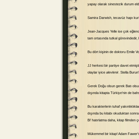
yapay olarak sinestezik durum elde
Samira Darwish, tecavüz hapı kur
Jean-Jacques Yelle ise çok eğlenceli
tam ortasında tutkal görevindedir, b
Bu dört kişinin de doktoru Emile Vor
JJ herkesi bir partiye davet etmiş
olaylar iyice
alevlenir.
Stella Burun'
Gerek Doğu olsun gerek Batı olsun
dışında kitapta Türkiye'nin de bahs
Bu karakterlerin tuhaf yakınlıklıkl
dışında bu kitabı okuduktan sonra 
Bi' hatırlatma daha, kitap filmden 
Mükemmel bir kitap! Adam Fawer'