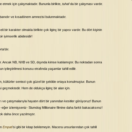
 etmek için çalışmaktadır. Bununla birlikte,
tuhaf
da bir çalışması vardır.
banıdır ve kısadönem amnezisi bulunmaktadır.
 bir karakter olmakla birlikte çok ilginç bir yapısı vardır. Bu dört kişinin
ir iyimserlik abidesidir!
ta'dır.
tir. Ancak NB, NXB ve SD, dışında kimse katılamıştır. Bu noktadan sonra
un iyileştirilmesi konusu etrafında yaşamlar tahlil edilir.
, kültürler sentezi çok güzel bir şekilde ortaya konulmuştur. Bunun
i geçmektedir. Hem de oldukça ilginç bir alan için.
arı ve çatışmalarıyla hayatın dört bir yanından kesitler görüyoruz! Bunun
-eğer izlemişseniz- Slumdog Millionaire filmine daha farklı bakacaksınız!
çok daha önce yazılmıştır.
ın
Empati
'
si gibi bir kitap beklemeyin. Macera unsurlarından çok tahlil