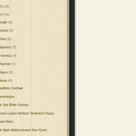
15
(13)
14
(76)
Aralık
(8)
Kasım
(6)
Ekim
(6)
Ağustos
(3)
Temmuz
(4)
Haziran
(7)
Mayıs
(2)
Nisan
(6)
adideki Zambak
inestezya
ir Ses Böler Geceyi
rsen Lüpen Herlock Sholmes'e Karşı
ara Nara
ir İdam Mahkumunun Son Günü