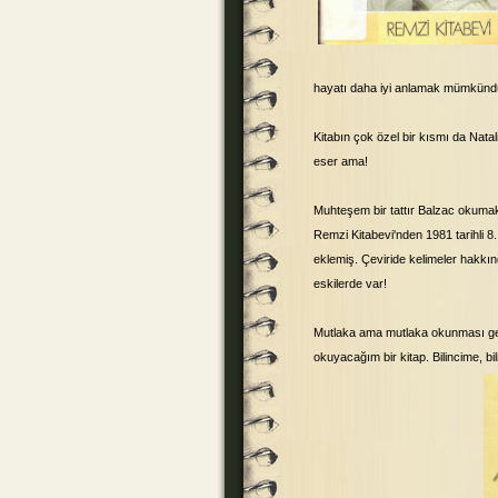
hayatı daha iyi anlamak mümkündü
Kitabın çok özel bir kısmı da Nata
eser ama!
Muhteşem bir tattır Balzac okuma
Remzi Kitabevi'nden 1981 tarihli 8
eklemiş. Çeviride kelimeler hakkın
eskilerde var!
Mutlaka ama mutlaka okunması ger
okuyacağım bir kitap. Bilincime, bi