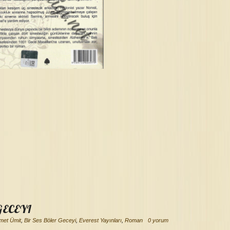
GECEYI
met Ümit
,
Bir Ses Böler Geceyi
,
Everest Yayınları
,
Roman
0 yorum