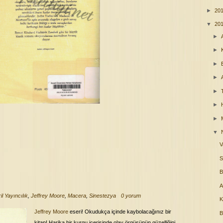
►
20
▼
20
►
►
►
►
►
►
►
▼
V
S
B
A
il Yayıncılık
,
Jeffrey Moore
,
Macera
,
Sinestezya
0 yorum
K
Jeffrey Moore
eseri! Okudukça içinde kaybolacağınız bir
B
kitap! Harika bir kurgu içerisinde olay örgüsünün güzelliğini