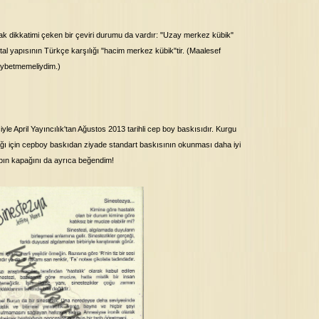
arak dikkatimi çeken bir çeviri durumu da vardır: "Uzay merkez kübik"
al yapısının Türkçe karşılığı "hacim merkez kübik"tir. (Maalesef
aybetmemeliydim.)
yle April Yayıncılık'tan Ağustos 2013 tarihli cep boy baskısıdır. Kurgu
dığı için cepboy baskıdan ziyade standart baskısının okunması daha iyi
tabın kapağını da ayrıca beğendim!