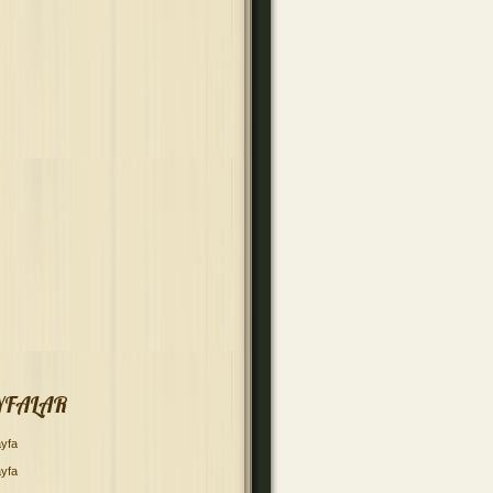
YFALAR
yfa
yfa