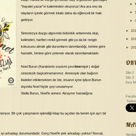
►
"
hayalet yazar
"ın kaleminden okuyoruz! Ara ara onu da
►
olayların içinde görmek kitabı daha da eğlenceli bir hale
getiriyor.
►
►
20
Sinestezya duygu algısında bütünlük anlamında olup,
►
20
kelimeleri, harfleri renkli görmek gibi ya da bir rengin
kokusunu almak gibi durumların tanımlandığı, kimine göre
►
20
hastalık, kimine göre yetenek olarak tanımlamaktadır.
OK
Noel Burun (Karakterin soyismi çevril
me
miştir.) doğal
Silo-2
sinestezik başkahramanımız. Annesiyle olan bağının
Silo-3
ifadeleri etkilemekten de öte, insanın içine işliyor.Bunun
İnce M
dışında Noel hiçbir şeyi
unutamıyor.
Stella Burun, Noel'in annesi. Alzaymır hastalığına
Facebo
Twitte
eriyor. Bir çok çatışmanın işlendiği kitap bu açıdan da benim için ayrı bir
MA
n iyi arkadaşı durumundadır. Gerçi Noel'in pek arkadaşı yoktur! Norval,
Varolu