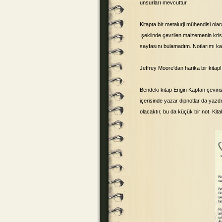
unsurları mevcuttur.
Kitapta bir metalurji mühendisi ol
şeklinde çevrilen malzemenin krist
sayfasını bulamadım. Notlarımı k
Jeffrey Moore'dan harika bir kitap!
Bendeki kitap Engin Kaptan çevirisi
içerisinde yazar dipnotlar da yaz
olacaktır, bu da küçük bir not. Ki