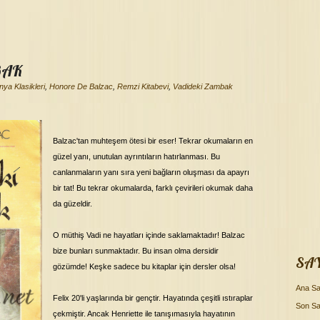
BAK
ya Klasikleri
,
Honore De Balzac
,
Remzi Kitabevi
,
Vadideki Zambak
Balzac'tan muhteşem ötesi bir eser! Tekrar okumaların en
güzel yanı, unutulan ayrıntıların hatırlanması. Bu
canlanmaların yanı sıra yeni bağların oluşması da apayrı
bir tat! Bu tekrar okumalarda, farklı çevirileri okumak daha
da güzeldir.
O müthiş Vadi ne hayatları içinde saklamaktadır! Balzac
bize bunları sunmaktadır. Bu insan olma dersidir
SA
gözümde! Keşke sadece bu kitaplar için dersler olsa!
Ana Sa
Felix 20'li yaşlarında bir gençtir. Hayatında çeşitli ıstıraplar
Son Sa
çekmiştir. Ancak Henriette ile tanışımasıyla hayatının