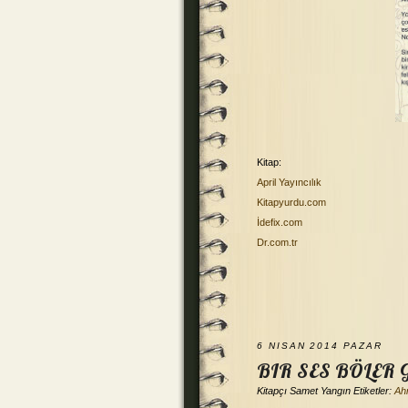
Kitap:
April Yayıncılık
Kitapyurdu.com
İdefix.com
Dr.com.tr
6 NISAN 2014 PAZAR
BIR SES BÖLER 
Kitapçı
Samet Yangın
Etiketler:
Ah