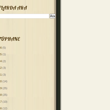
FLARDA ARA
TÜPHANE
26
(5)
25
(1)
24
(2)
22
(3)
21
(3)
20
(14)
19
(25)
18
(25)
17
(10)
16
(12)