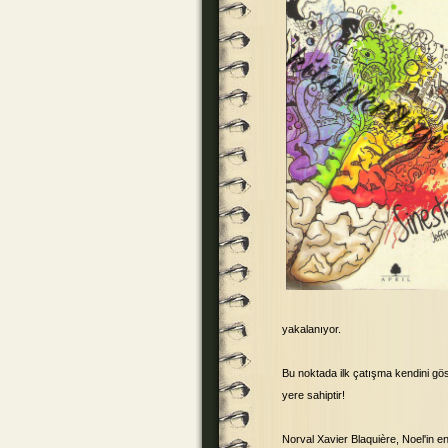
yakalanıyor.
Bu noktada ilk çatışma kendini göst
yere sahiptir!
Norval Xavier Blaquière, Noel'in e