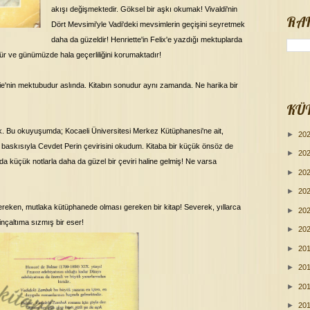
akışı değişmektedir. Göksel bir aşkı okumak! Vivaldi'nin
RA
Dört Mevsimi'yle Vadi'deki mevsimlerin geçişini seyretmek
daha da güzeldir! Henriette'in Felix'e yazdığı mektuplarda
r ve günümüzde hala geçerliliğini korumaktadır!
lie'nin mektubudur aslında. Kitabın sonudur aynı zamanda. Ne harika bir
KÜ
k. Bu okuyuşumda; Kocaeli Üniversitesi Merkez Kütüphanesi'ne ait,
►
20
. baskısıyla Cevdet Perin çevirisini okudum. Kitaba bir küçük önsöz de
►
20
da küçük notlarla daha da güzel bir çeviri haline gelmiş! Ne varsa
►
20
►
20
eken, mutlaka kütüphanede olması gereken bir kitap! Severek, yıllarca
►
20
linçaltıma sızmış bir eser!
►
20
►
20
►
20
►
20
►
20