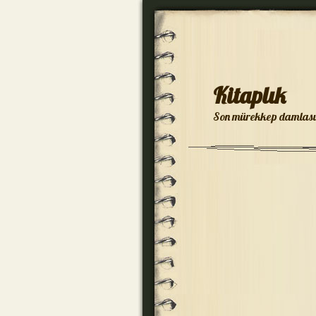
Kitaplık
Son mürekkep damlası