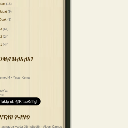
Mart
(16)
Şubat
(9)
Ocak
(9)
13
(61)
12
(24)
11
(44)
UMA MASASI
emed 4 - Yaşar Kemal
ok'ta
r'da
NTAR PANO
ş asılsızdır ya da ölümsüzdür. - Albert Camus